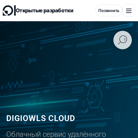
Открытые разработки
Позвонить
RFID
WatchDog
Контроллеры
Датчики
Решения
Магазин
DIGIOWLS CLOUD
Контакты
Облачный сервис удалённого