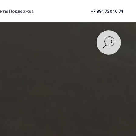
акты
Поддержка
+7 991 730 16 74
g
nder uLua
ODTEMP-1
Каталог для терминалов
B WatchDog
nder 2
Проверка показаний
HDMI-EMU
Каталог для майнинга
nder
инале
OD FanEmu3
nder-T
Интерфейсы
HDMI-EMU
GPIO Extender uLua
USB WatchDog
ODNFC