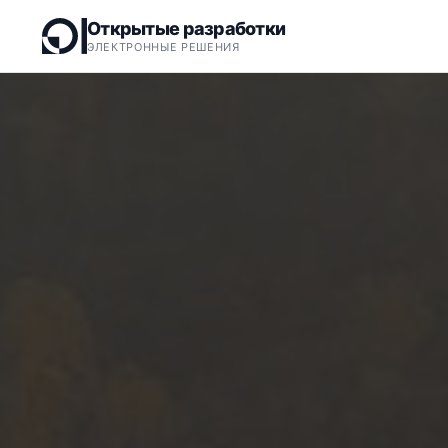
Открытые разработки
ЭЛЕКТРОННЫЕ РЕШЕНИЯ
Настольные
USB
ODRFID-M/N/E
Стор
HID/CDC.
пере
Настенные 
Инс
RFID/NFC-счит
Наст
Wi-Fi, Lua, Mi
драй