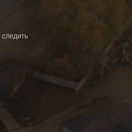
2
о следить