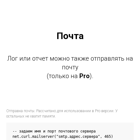
Почта
Лог или отчет можно также отправлять на
почту
(только на
Pro
).
Отправка почты. Рассчитано для использовании в Pro версии. У
остальных не хватит памяти.
-- задаем имя и порт почтового сервера

net.curl.mailserver("smtp.адрес.сервера", 465)
