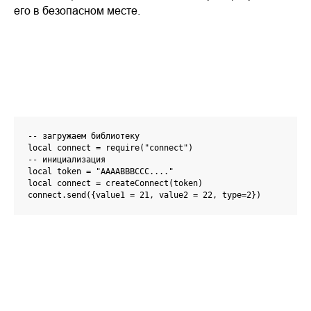
его в безопасном месте.
-- загружаем библиотеку

local connect = require("connect")

-- инициализация

local token = "AAAABBBCCC...."

local connect = createConnect(token)

connect.send({value1 = 21, value2 = 22, type=2})