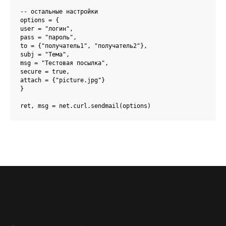
-- остальные настройки

options = {

user = "логин",

pass = "пароль",

to = {"получатель1", "получатель2"},

subj = "Тема",

msg = "Тестовая посылка",

secure = true,

attach = {"picture.jpg"}

}

ret, msg = net.curl.sendmail(options)