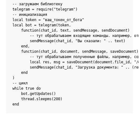
-- загружаем библиотеку

telegram = require("telegram")

-- инициализация

local token = "ваш_токен_от_бота"

local bot = telegram(token,

    function(chat_id, text, sendMessage, sendDocument)

        -- тут обрабатываем входящие команды. например, отп
        sendMessage(chat_id, "Вы сказали: " .. text)

    end,

    function(chat_id, document, sendMessage, saveDocument)

        -- тут обрабатываем полученные файлы, например, сох
        local res, msg = saveDocument(document.file_id, "/
        sendMessage(chat_id, "Загрузка документа: " .. (re
    end

)

-- цикл

while true do

    bot.getUpdates()

    thread.sleepms(200)

end